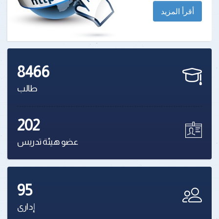
أقرأ المزيد
8466
طالب
202
عضو هيئة تدريس
95
إدارى