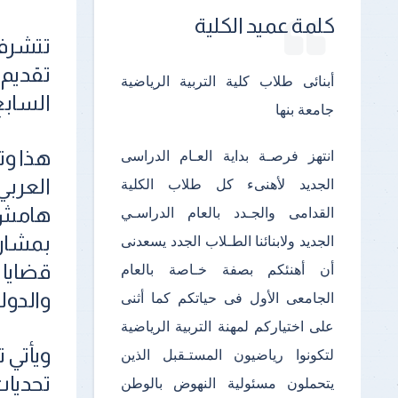
كلمة عميد الكلية
تتشرف 
تقديم 
أبنائى طلاب كلية التربية الرياضية
السابع ل
جامعة بنها
هذا وت
انتهز فرصـة بداية العـام الدراسى
الجديد لأهنىء كل طلاب الكلية
هامش ف
القدامى والجـدد بالعام الدراسـي
بمشارك
الجديد ولابنائنا الطـلاب الجدد يسعدنى
قضايا 
أن أهنئكم بصفة خـاصة بالعام
والدولي
الجامعى الأول فى حياتكم كما أثنى
على اختياركم لمهنة التربية الرياضية
ويأتي 
لتكونوا رياضيون المستـقبل الذين
تحديات 
يتحملون مسئولية النهوض بالوطن