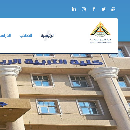
الرئيسية
الطلاب
الدراسا
عن الكلية
وكيل الكلية
وكيل الك
أعلام الكلية
لائحة طلاب البكالو
لائحة ال
التدريب
الجداول الدراسية
دليل ال
ألبوم الصور
جداول الإمتحانات
آليات ا
شكاوى ومقترحات
الكنترولات
البرامج 
خدمات الكترونية
أرقام الجلوس
الإرشاد 
العلاقات الدولية
أماكن اللجان
ميثاق أ
نماذج الإجابات