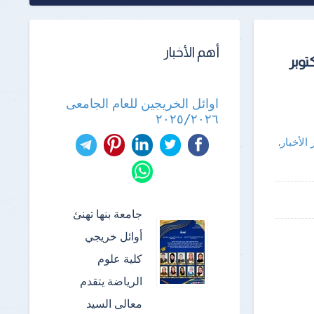
أهم الأخبار
ي السابع للمياه” خلال يومي 25–29 أكتوبر
اوائل الخريجين للعام الجامعى
٢٠٢٥/٢٠٢٦
 الأخبار
.
جامعة بنها تهنئ
أوائل خريجي
كلية علوم
الرياضة ​يتقدم
معالى السيد