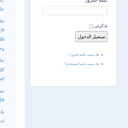
علو
جام
تذكرنى
الإ
وحتى 5
هل نسيت كلمة المرور؟
جام
هل نسيت اسم المستخدم؟
للإ
الجام
26
نائ
اخت