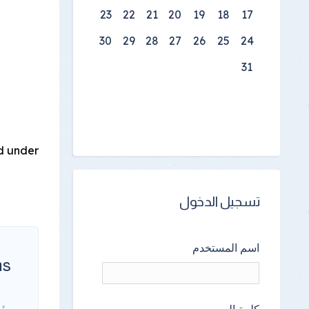
23
22
21
20
19
18
17
30
29
28
27
26
25
24
31
 under
تسجيل الدخول
اسم المستخدم
ms
رئي
كلمة المرور