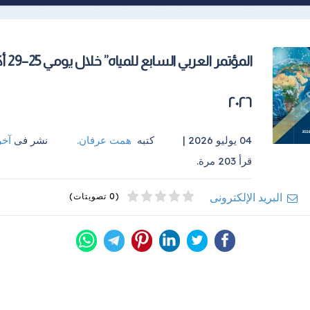
المؤتمر العرب
٢٠٢٦
04 يوليو 2026 |
كتبه
همت عرفان
.
نشر فى
آخر
قرأ
203
مرة.
4
2
5
1
3
البريد الإلكترونى
(0 تصويتات)