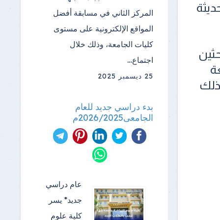
حديثة
المركز الثاني في مسابقة أفضل
المواقع الإلكترونية على مستوى
كليات الجامعة، وذلك خلال
حثين
اجتماع…
ة
25 ديسمبر 2025
 الفترة من ١٠ مايو حتى ١٠ يونيو ٢٠٢٦، وذلك
بدء دراسي جديد للعام
الجامعى2026/2025م
عام دراسي
جديد* يسر
كلية علوم