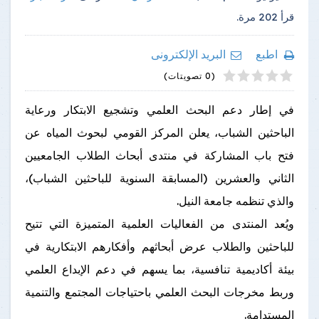
قرأ
202
مرة.
اطبع
البريد الإلكترونى
4
2
5
1
3
(0 تصويتات)
في إطار دعم البحث العلمي وتشجيع الابتكار ورعاية
الباحثين الشباب، يعلن المركز القومي لبحوث المياه عن
فتح باب المشاركة في منتدى أبحاث الطلاب الجامعيين
الثاني والعشرين (المسابقة السنوية للباحثين الشباب)،
والذي تنظمه جامعة النيل.
ويُعد المنتدى من الفعاليات العلمية المتميزة التي تتيح
للباحثين والطلاب عرض أبحاثهم وأفكارهم الابتكارية في
بيئة أكاديمية تنافسية، بما يسهم في دعم الإبداع العلمي
وربط مخرجات البحث العلمي باحتياجات المجتمع والتنمية
المستدامة.