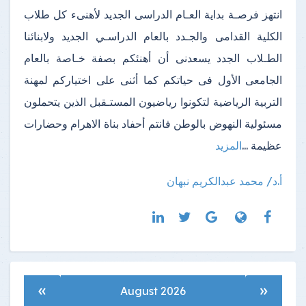
انتهز فرصـة بداية العـام الدراسى الجديد لأهنىء كل طلاب
الكلية القدامى والجـدد بالعام الدراسـي الجديد ولابنائنا
الطـلاب الجدد يسعدنى أن أهنئكم بصفة خـاصة بالعام
الجامعى الأول فى حياتكم كما أثنى على اختياركم لمهنة
التربية الرياضية لتكونوا رياضيون المستـقبل الذين يتحملون
مسئولية النهوض بالوطن فانتم أحفاد بناة الاهرام وحضارات
عظيمة ...
المزيد
أ.د/ محمد عبدالكريم نبهان
»
«
August 2026