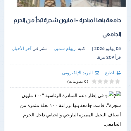
جامعة بنها | مبادرة ١٠٠ مليون شجرة تبدأ من الحرم
الجامعي
05 يوليو 2026 |
كتبه
ريهام سمير
.
نشر فى
آخر الأخبار
.
قرأ
209
مرة.
اطبع
البريد الإلكترونى
4
2
5
1
3
(0 تصويتات)
في إطار دعم المبادرة الرئاسية "١٠٠ مليون
شجرة"، قامت جامعة بنها بزراعة ١٠٠ نخلة مثمرة من
أصناف النخيل المميزة البارحي والحياني داخل الحرم
الجامعي.