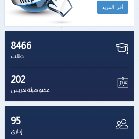
أقرأ المزيد
8466
طالب
202
عضو هيئة تدريس
95
إدارى